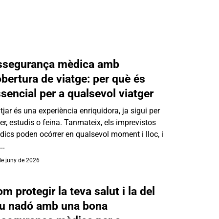
ssegurança mèdica amb
bertura de viatge: per què és
sencial per a qualsevol viatger
tjar és una experiència enriquidora, ja sigui per
er, estudis o feina. Tanmateix, els imprevistos
ics poden ocórrer en qualsevol moment i lloc, i
..
de juny de 2026
m protegir la teva salut i la del
eu nadó amb una bona