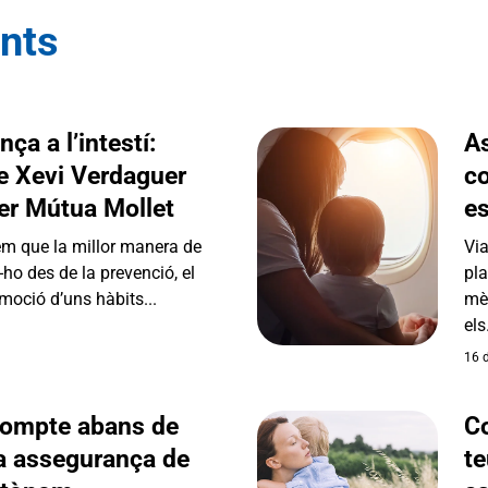
ents
ça a l’intestí:
A
e Xevi Verdaguer
co
er Mútua Mollet
es
em que la millor manera de
Via
r-ho des de la prevenció, el
pla
moció d’uns hàbits...
mèd
els.
16 
compte abans de
Co
a assegurança de
t