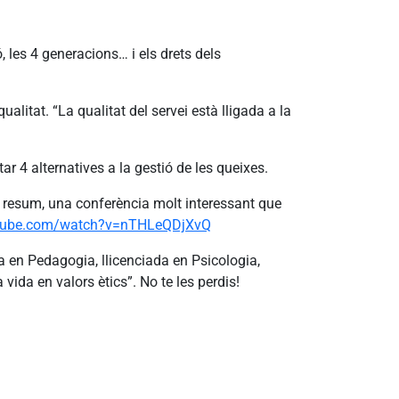
, les 4 generacions… i els drets dels
litat. “La qualitat del servei està lligada a la
tar 4 alternatives a la gestió de les queixes.
En resum, una conferència molt interessant que
utube.com/watch?v=nTHLeQDjXvQ
a en Pedagogia, llicenciada en Psicologia,
vida en valors ètics”. No te les perdis!