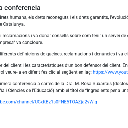
la conferencia
rets humans, els drets reconeguts i els drets garantits, l’evolució
e Catalunya.
 reclamacions i va donar consells sobre com tenir un servei de qua
empresa” va concloure.
 diferents definicions de queixes, reclamacions i denúncies i va ci
 del client i les característiques d’un bon defensor del client. 
l veure-la en diferit fes clic al següent enllaç:
https://www.yo
imera conferència a càrrec de la Dra. M. Rosa Buxarrais (doctor
 i Ciències de l’Educació) amb el títol de “Ingredients per a una 
tube.com/channel/UCxKBz1s0FNE5TOAZja2vWjg