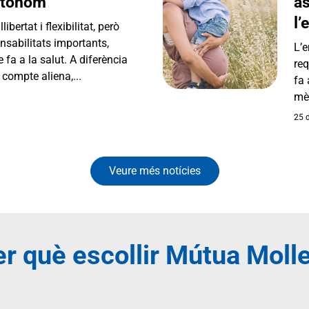
autònom
a
l’
bertat i flexibilitat, però
sabilitats importants,
L’
fa a la salut. A diferència
req
 compte aliena,...
fa
mèd
25 d
Veure més notícies
r què escollir Mútua Moll