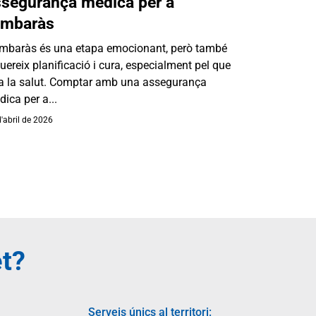
ssegurança mèdica per a
embaràs
embaràs és una etapa emocionant, però també
uereix planificació i cura, especialment pel que
 a la salut. Comptar amb una assegurança
ica per a...
'abril de 2026
et?
Serveis únics al territori: