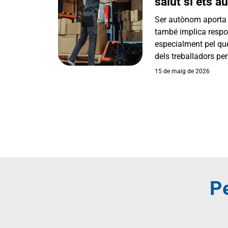
salut si ets 
Ser autònom aporta lli
també implica respon
especialment pel que 
dels treballadors per
15 de maig de 2026
Pe