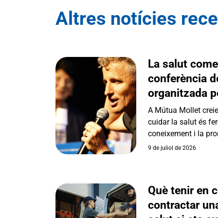
Altres notícies rec
La salut comen
conferència d
organitzada p
A Mútua Mollet crei
cuidar la salut és fe
coneixement i la pro
9 de juliol de 2026
Què tenir en 
contractar un