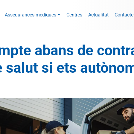
Assegurances mèdiques
Centres
Actualitat
Contacte
ompte abans de contr
 salut si ets autòno