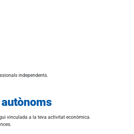
essionals independents.
a autònoms
gui vinculada a la teva activitat econòmica.
nances.