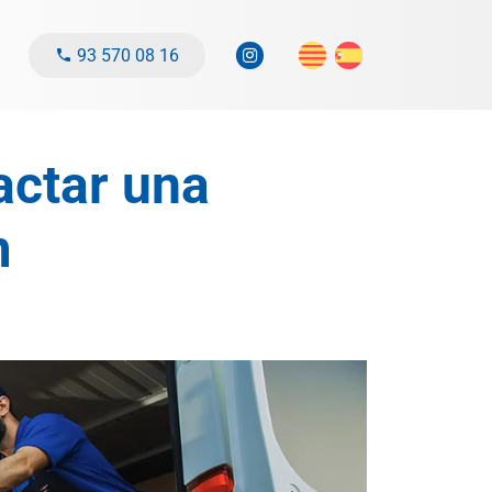
93 570 08 16
actar una
m