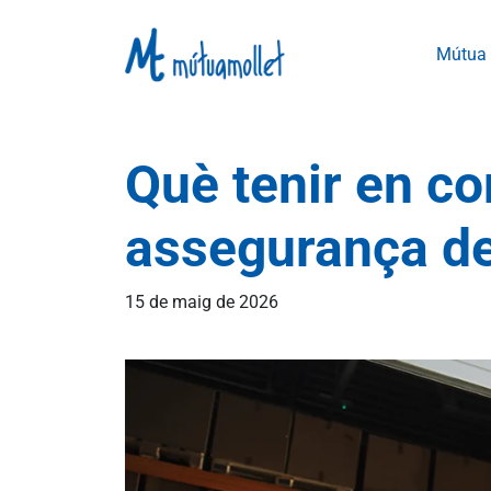
Mútua
Vés al contingut
Què tenir en c
assegurança de
15 de maig de 2026