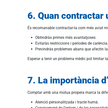
6. Quan contractar 
És recomanable contractar-la com més aviat mill
Obtindràs primes més avantatjoses.
Evitaràs restriccions i períodes de carència
Previndràs problemes abans que afectin la 
Esperar a tenir un problema mèdic pot limitar l
7. La importància d
Comptar amb una mútua propera marca la dife
Atenció personalitzada i tracte humà.
Coneixement de l’entorn i de les necessitat